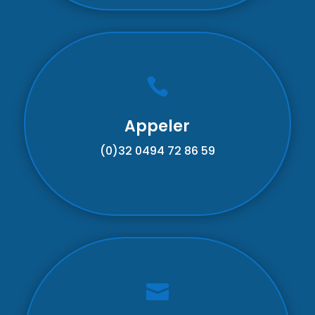

Appeler
(0)32
0494 72 86 59
