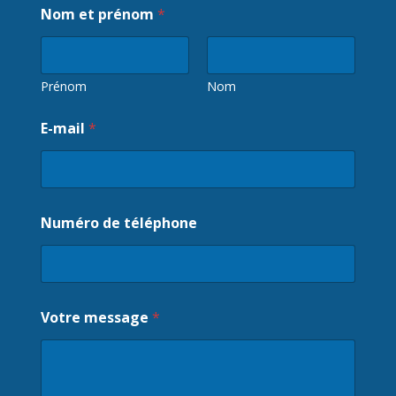
Nom et prénom
*
Prénom
Nom
V
E-mail
*
o
t
r
e
V
o
Numéro de téléphone
t
r
e
d
e
s
Votre message
*