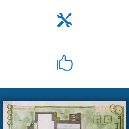
13 ans d'expérience

+ de 75 installations

Suivi clientèle